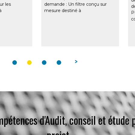
ur les
demande : Un filtre conçu sur
d
à
mesure destiné à
P
c
>
mpétences d'Audit, conseil et étude p
projet