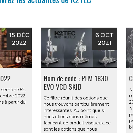
15 DÉC
6 OCT
2022
2021
2022
Nom de code : PLM 1830
C
EVO VCD SKID
 semaine 52,
N
cembre 2022.
m
Ce filtre réunit des options que
s à partir du
2
nous trouvons particulièrement
N
intéressantes. Au point que si
p
nous étions nous mêmes
p
fabricant de produit visqueux, ce
bi
sont les options que nous