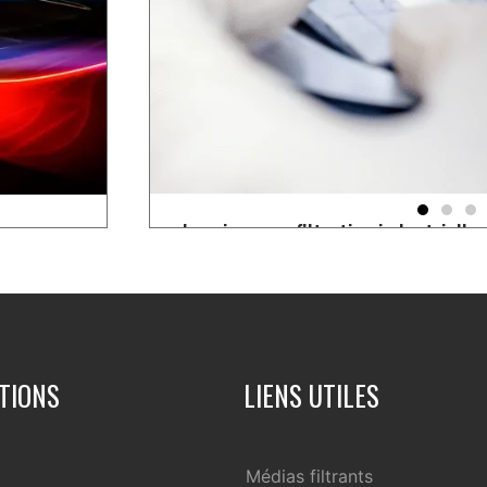
Peinture et enduits
Le débit en filtration industrielle
ndustrie
Découvrez les solutions de filtration K2
s procédés de
Article sur l'impact du débit sur le
de la peinture et des enduits.
industrielle.
TIONS
LIENS UTILES
Médias filtrants