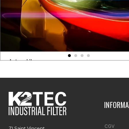
Agroalimentaire
Le micron en filtration industrielle
Découvrez les solutions de filtration K2TEC pour l'i
Article sur l'impact du seuil de filtration sur le
agroalimentaire.
filtration industrielle.
INFORMA
CGV
ZI Saint Vincent