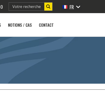
10
FR
EN
S
NOTIONS / CAS
CONTACT