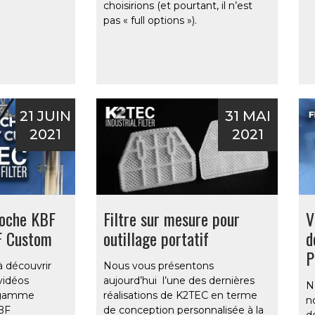
choisirions (et pourtant, il n’est
pas « full options »).
21 JUIN
31 MAI
2021
2021
poche KBF
Filtre sur mesure pour
V
F Custom
outillage portatif
d
P
à découvrir
Nous vous présentons
vidéos
aujourd’hui l’une des dernières
N
 gamme
réalisations de K2TEC en terme
n
KBF
de conception personnalisée à la
de