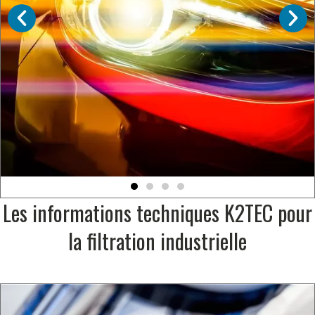
Automobile
Les informations techniques K2TEC pour
Découvrez les solutions de filtration K2TEC
la filtration industrielle
pour l'industrie automobile.