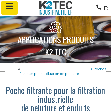
FR
EN
APPLICATIONS PRODUITS
K2 TEC
Accueil
>
Éléments filtrants
>
Poches filtrantes
>
Poches
filtrantes pour la filtration de peinture
Poche filtrante pour la filtration
industrielle
de peinture et enduits